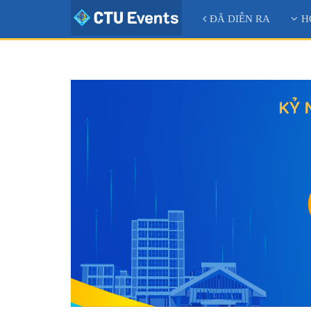
ĐÃ DIỄN RA
H