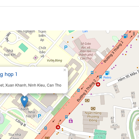
1
×
g họp 1
eet, Xuan Khanh, Ninh Kieu, Can Tho