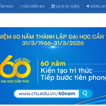
ÔM NAY
SẮP DIỄN RA
LỊCH SỰ KIỆN
ĐĂNG KÝ