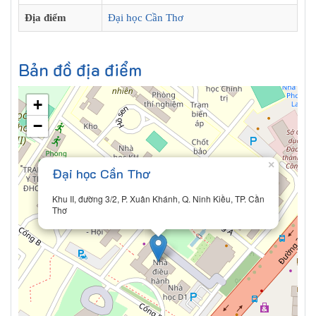
Địa điểm
Đại học Cần Thơ
Bản đồ địa điểm
+
−
×
Đại học Cần Thơ
Khu II, đường 3/2, P. Xuân Khánh, Q. Ninh Kiều, TP. Cần
Thơ