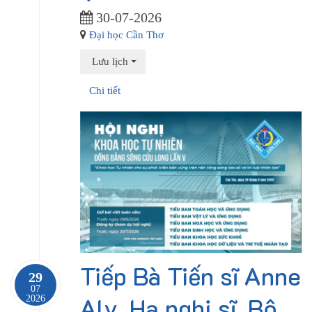
30-07-2026
Đại học Cần Thơ
Lưu lịch
Chi tiết
Tiếp Bà Tiến sĩ Anne
29
07
Aly, Hạ nghị sĩ, Bộ
2026