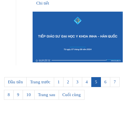
Chi tiết
Đầu tiên
Trang trước
1
2
3
4
5
6
7
8
9
10
Trang sau
Cuối cùng