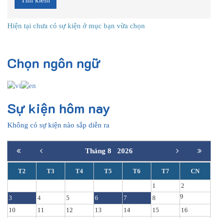
Hiện tại chưa có sự kiện ở mục bạn vừa chọn
Chọn ngôn ngữ
Sự kiện hôm nay
Không có sự kiện nào sắp diễn ra
Tháng 8
2026
T2
T3
T4
T5
T6
T7
CN
1
2
9
3
4
5
6
7
8
10
11
12
13
14
15
16