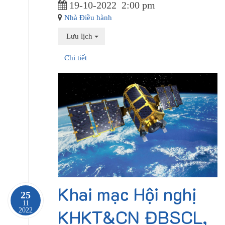
19-10-2022
2:00 pm
Nhà Điều hành
Lưu lịch
Chi tiết
Khai mạc Hội nghị
25
11
KHKT&CN ĐBSCL,
2022