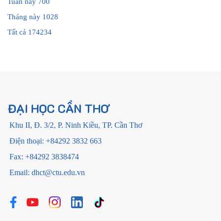
Tuần này
700
Tháng này
1028
Tất cả
174234
ĐẠI HỌC CẦN THƠ
Khu II, Đ. 3/2, P. Ninh Kiều, TP. Cần Thơ
Điện thoại: +84292 3832 663
Fax: +84292 3838474
Email: dhct@ctu.edu.vn