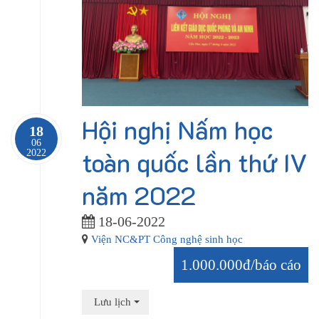
Hội nghị Nấm học
18
06
toàn quốc lần thứ IV
2022
năm 2022
18-06-2022
Viện NC&PT Công nghệ sinh học
1.000.000đ/báo cáo
Lưu lịch