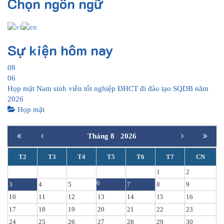
Chọn ngôn ngữ
Sự kiện hôm nay
08
06
Họp mặt Nam sinh viên tốt nghiệp ĐHCT đi đào tạo SQDB năm
2026
Họp mặt
Tháng 8
2026
T2
T3
T4
T5
T6
T7
CN
1
2
6
3
4
5
7
8
9
10
11
12
13
14
15
16
17
18
19
20
21
22
23
24
25
26
27
28
29
30