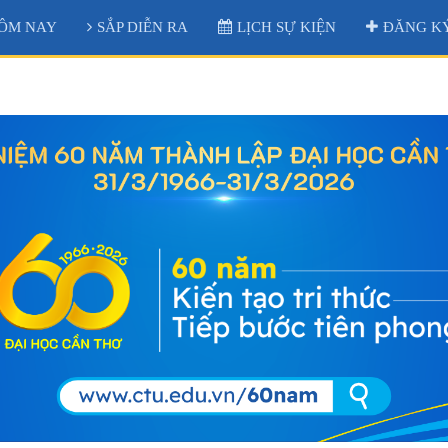
ÔM NAY
SẮP DIỄN RA
LỊCH SỰ KIỆN
ĐĂNG KÝ