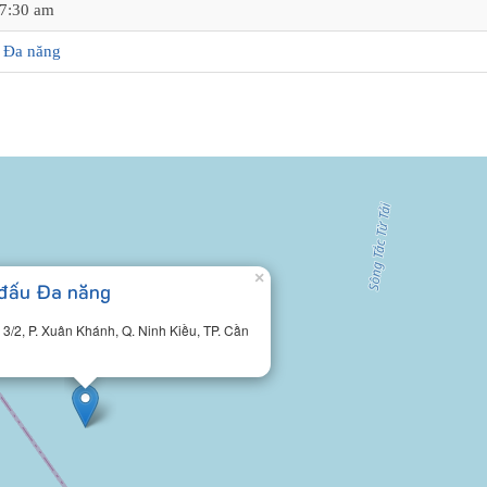
7:30 am
 Đa năng
×
 đấu Đa năng
 3/2, P. Xuân Khánh, Q. Ninh Kiều, TP. Cần