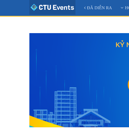
ĐÃ DIỄN RA
H