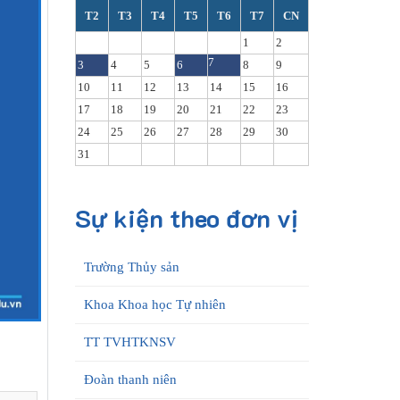
T2
T3
T4
T5
T6
T7
CN
1
2
7
3
4
5
6
8
9
10
11
12
13
14
15
16
17
18
19
20
21
22
23
24
25
26
27
28
29
30
31
Sự kiện theo đơn vị
Trường Thủy sản
Khoa Khoa học Tự nhiên
TT TVHTKNSV
Đoàn thanh niên