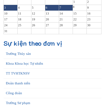
1
2
8
3
4
5
6
7
9
10
11
12
13
14
15
16
17
18
19
20
21
22
23
24
25
26
27
28
29
30
31
Sự kiện theo đơn vị
Trường Thủy sản
Khoa Khoa học Tự nhiên
TT TVHTKNSV
Đoàn thanh niên
Công đoàn
Trường Sư phạm