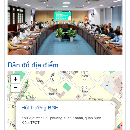
Bản đồ địa điểm
+
−
×
Hội trường BGH
Khu 2, đường 3/2, phường Xuân Khánh, quận Ninh
Kiều, TPCT