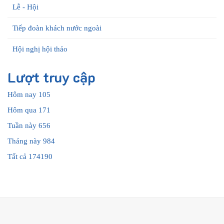
Lễ - Hội
Tiếp đoàn khách nước ngoài
Hội nghị hội thảo
Lượt truy cập
Hôm nay
105
Hôm qua
171
Tuần này
656
Tháng này
984
Tất cả
174190